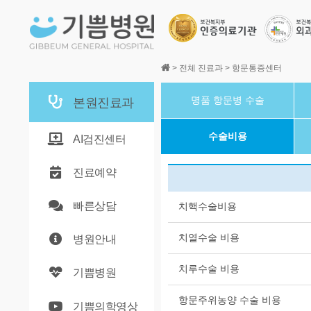
본문바로가기
>
전체 진료과
>
항문통증센터
명품 항문병 수술
본원진료과
수술비용
AI검진센터
진료예약
빠른상담
치핵수술비용
치열수술 비용
병원안내
치루수술 비용
기쁨병원
항문주위농양 수술 비용
기쁨의학영상