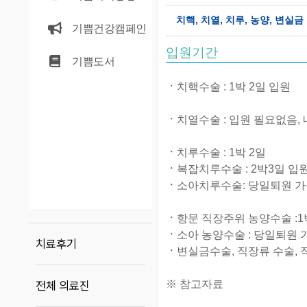
치핵, 치열, 치루, 농양, 변실
기쁨건강캠페인
입원기간
기쁨도서
ㆍ
치핵수술 : 1박 2일 입원
ㆍ
치열수술 : 입원 필요없음,
ㆍ
치루수술 : 1박 2일
ㆍ
복잡치루수술 : 2박3일 입
ㆍ
소아치루수술
: 당일퇴원 
ㆍ
항문 직장주위 농양수술 :1
ㆍ
소아 농양수술 : 당일퇴원 
치료후기
ㆍ
변실금수술, 직장류 수술, 직
※ 참고자료
전체 의료진