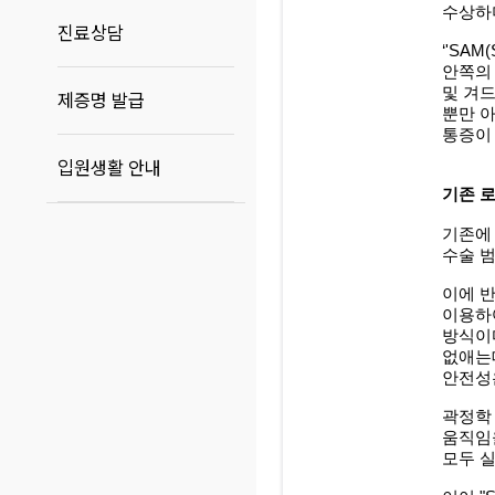
수상하
진료상담
‘'SAM(S
안쪽의
및 겨
제증명 발급
뿐만 
통증이
입원생활 안내
기존 
기존에
수술 범
이에 
이용하
방식이
없애는
안전성
곽정학
움직임
모두 