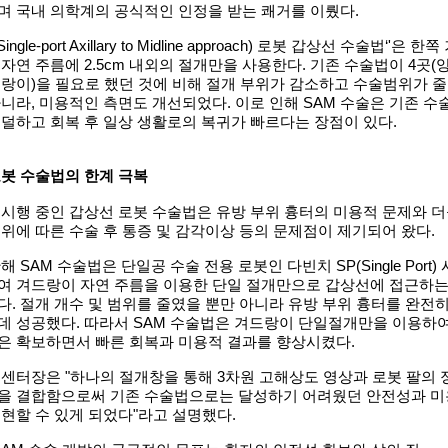
며 국내 의학계의 공식적인 인정을 받는 쾌거를 이뤘다
.
ingle-port Axillary to Midline approach)
로봇 갑상선 수술법
‘'
은 한쪽
 자연 주름에
2.5cm
내외의 절개만을 사용한다
.
기존 수술법이
4
곳
(
드랑이
)
을 필요로 했던 것에 비해 절개 부위가 감소하고 수술범위가 
아니라
,
미용적인 측면도 개선되었다
.
이로 인해
SAM
수술은 기존 수
 덜하고 회복 후 일상 생활로의 복귀가 빠르다는 장점이 있다
.
로봇 수술법의 한계 극복
 시행 중인 갑상선 로봇 수술법은 유방 부위 흉터의 미용적 문제와 
위에 따른 수술 후 통증 및 감각이상 등의 문제점이 제기되어 왔다
.
반해
SAM
수술법은 단일공 수술 전용 로봇인 다빈치
SP(Single Port)
여 겨드랑이 자연 주름을 이용한 단일 절개만으로 갑상선에 접근하
다
.
절개 개수 및 범위를 줄였을 뿐만 아니라 유방 부위 흉터를 완전
데 성공했다
.
따라서
SAM
수술법은 겨드랑이 단일절개만을 이용하
은 확보하면서 빠른 회복과 미용적 결과를 향상시켰다
.
 센터장은
"
하나의 절개창을 통해
3
차원 고해상도 영상과 로봇 팔의 
을 결합함으로써 기존 수술법으로는 달성하기 어려웠던 안전성과 
실현할 수 있게 되었다
"
라고 설명했다
.