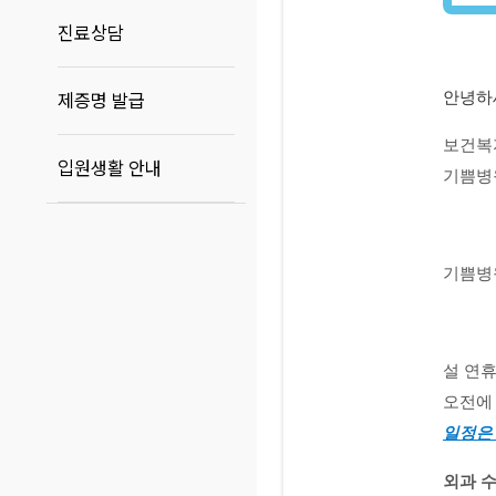
진료상담
안녕하
제증명 발급
보건복
입원생활 안내
기쁨병
기쁨병원
설 연
오전에
일정은 
외과 