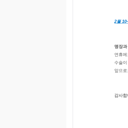
2월 1
맹장과 
연휴에
수술이
앞으로
감사합