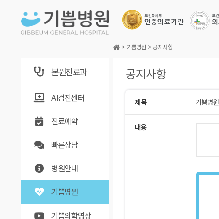
본문바로가기
>
기쁨병원
>
공지사항
본원진료과
공지사항
AI검진센터
제목
기쁨병원
진료예약
내용
빠른상담
병원안내
기쁨병원
기쁨의학영상