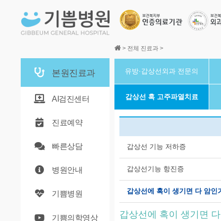
본문바로가기
>
전체 진료과
>
유방·갑상선외과 전문의
본원진료과
갑상선 혹 고주파열치료
AI검진센터
진료예약
빠른상담
갑상선 기능 저하증
갑상선기능 항진증
병원안내
갑상선에 혹이 생기면 다 암인
기쁨병원
갑상선에 혹이 생기면 다
기쁨의학영상