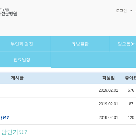
로그인
부인과 검진
유방질환
맘모톰(ma
진료일정
게시글
작성일
좋아
2019.02.01
576
2019.02.01
87
가요?
2019.02.01
120
 암인가요?