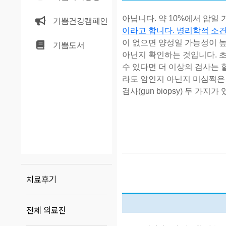
아
닙니다
.
약
10%
에서
암일
기쁨건강캠페인
이라고
합니다
.
병리학적
소
이
없으면
양성일
가능성이
기쁨도서
아닌지
확인하는
것입니다
.
수
있다면
더
이상의
검사는
라도
암인지
아닌지
미심쩍은
검사
(gun biopsy)
두
가지가
치료후기
전체 의료진