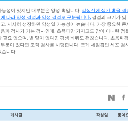
가능성이
있지만
대부분은
양성
혹입니다
.
갑상선에
생긴
혹을
결
견에
따라
양성
결절과
악성
결절로
구분됩니다
.
결절의
크기가
몇
높고
,
서서히
성장하면
악성일
가능성이
높습니다
.
가장
중요한
문
초음파
검사가
기본
검사인데
,
초음파만
가지고도
암이
아니란
점
할
필요
없으며
,
별
탈이
없다면
평생
놔둬도
괜찮습니다
.
초음파
부분이
있다면
조직 검사를
시행합니다
.
크게
세침흡인
세포 검
있습니다
.
게시글
작성일
좋아