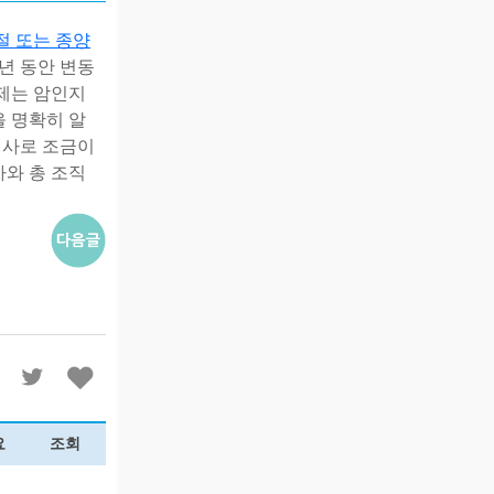
절
또는
종양
년
동안
변동
제는
암인지
을
명확히
알
검사로
조금이
사와
총 조직
요
조회