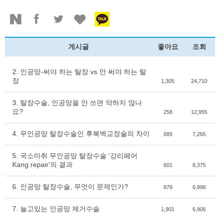
게시글
좋아요
조회
2. 인공망-써야 하는 탈장 vs 안 써야 하는 탈
장
1,305
24,710
3. 탈장수술, 인공망을 안 쓰면 약하지 않나
요?
258
12,955
4. 무인공망 탈장수술인 후복벽교정술의 차이
689
7,265
5. 국소마취 무인공망 탈장수술 '강리페어
Kang repair'의 결과
601
8,375
6. 인공망 탈장수술, 무엇이 문제인가?
879
6,996
7. 늘고있는 인공망 제거수술
1,901
6,906