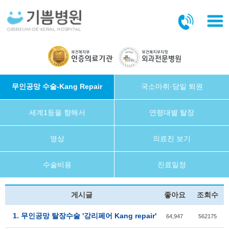
본문바로가기
무인공망 수술-Kang Repair
국소마취·당일 퇴원
세계1등을 향해서
연령대별 탈장
영상
의료진 보기
수술비용
진료일정
게시글
좋아요
조회수
1. 무인공망 탈장수술 '강리페어 Kang repair'
64,947
562175