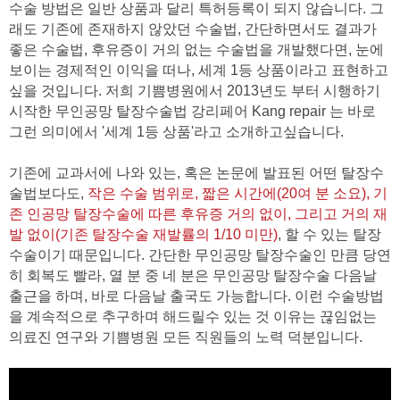
수술 방법은 일반 상품과 달리 특허등록이 되지 않습니다. 그
래도 기존에 존재하지 않았던 수술법, 간단하면서도 결과가
좋은 수술법, 후유증이 거의 없는 수술법을 개발했다면, 눈에
보이는 경제적인 이익을 떠나, 세계 1등 상품이라고 표현하고
싶을 것입니다. 저희 기쁨병원에서 2013년도 부터 시행하기
시작한 무인공망 탈장수술법 강리페어 Kang repair 는 바로
그런 의미에서 '세계 1등 상품'라고 소개하고싶습니다.
기존에 교과서에 나와 있는, 혹은 논문에 발표된 어떤 탈장수
술법보다도,
작은 수술 범위로, 짧은 시간에(20여 분 소요), 기
존 인공망 탈장수술에 따른 후유증 거의 없이, 그리고 거의 재
발 없이(기존 탈장수술 재발률의 1/10 미만)
, 할 수 있는 탈장
수술이기 때문입니다. 간단한 무인공망 탈장수술인 만큼 당연
히 회복도 빨라, 열 분 중 네 분은 무인공망 탈장수술 다음날
출근을 하며, 바로 다음날 출국도 가능합니다. 이런 수술방법
을 계속적으로 추구하며 해드릴수 있는 것 이유는 끊임없는
의료진 연구와 기쁨병원 모든 직원들의 노력 덕분입니다.