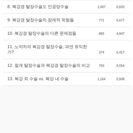
8. 복강경 탈장수술도 인공망수술
1,497
6,633
9. 복강경 탈장수술의 잠재적 위험들
771
5,677
10. 복강경 탈장수술의 다른 문제점들
865
4,847
11. 노약자의 복강경 탈장수술, 과연 유익한
가?
374
6,417
12. 절개 탈장수술과 복강경 탈장수술의 비교
783
8,554
13. 복강 외 수술 vs. 복강 내 수술
1,164
5,508