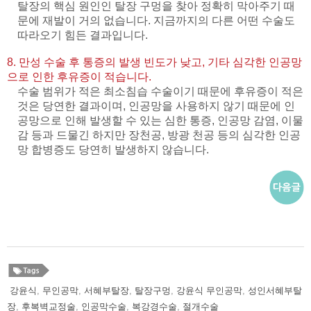
탈장의 핵심 원인인 탈장 구멍을 찾아 정확히 막아주기 때
문에 재발이 거의 없습니다. 지금까지의 다른 어떤 수술도
따라오기 힘든 결과입니다.
8. 만성 수술 후 통증의 발생 빈도가 낮고, 기타 심각한 인공망
으로 인한 후유증이 적습니다.
수술 범위가 적은 최소침습 수술이기 때문에 후유증이 적은
것은 당연한 결과이며, 인공망을 사용하지 않기 때문에 인
공망으로 인해 발생할 수 있는 심한 통증, 인공망 감염, 이물
감 등과 드물긴 하지만 장천공, 방광 천공 등의 심각한 인공
망 합병증도 당연히 발생하지 않습니다.
강윤식
,
무인공막
,
서혜부탈장
,
탈장구멍
,
강윤식 무인공막
,
성인서혜부탈
장
,
후복벽교정술
,
인공막수술
,
복강경수술
,
절개수술