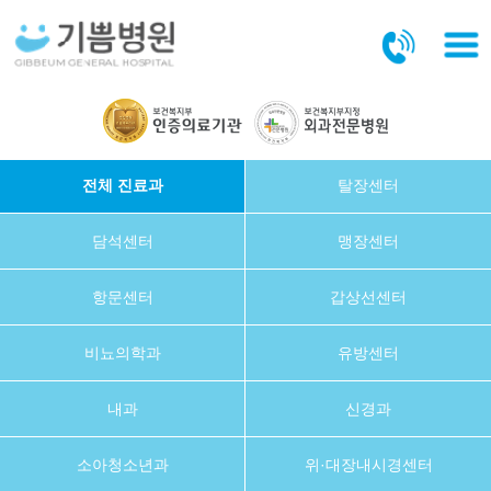
본문바로가기
전체 진료과
탈장센터
담석센터
맹장센터
항문센터
갑상선센터
비뇨의학과
유방센터
내과
신경과
소아청소년과
위·대장내시경센터