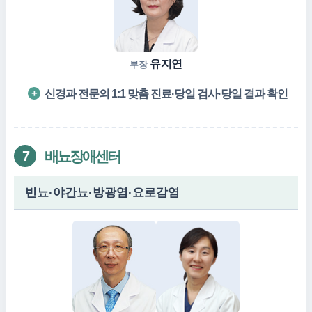
유지연
부장
신경과 전문의 1:1 맞춤 진료·당일 검사·당일 결과 확인
배뇨장애센터
7
빈뇨·야간뇨·방광염·요로감염