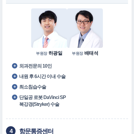
하광일
배태석
부원장
부원장
외과전문의 10인
내원 후 6시간 이내 수술
최소침습수술
단일공 로봇 DaVinci SP
복강경(Stryker) 수술
항문통증센터
4