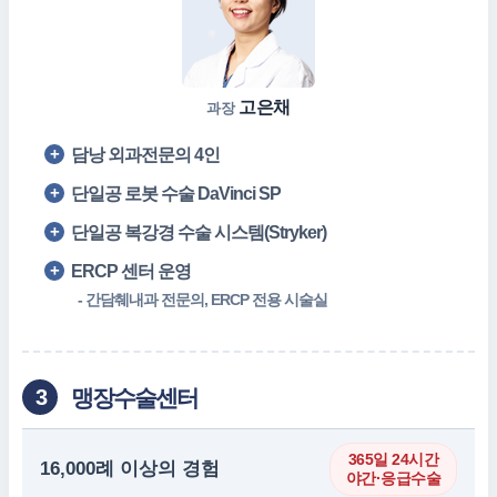
고은채
과장
담낭 외과전문의 4인
단일공 로봇 수술 DaVinci SP
단일공 복강경 수술 시스템(Stryker)
ERCP 센터 운영
- 간담췌내과 전문의, ERCP 전용 시술실
맹장수술센터
3
365일 24시간
16,000례 이상의 경험
야간·응급수술