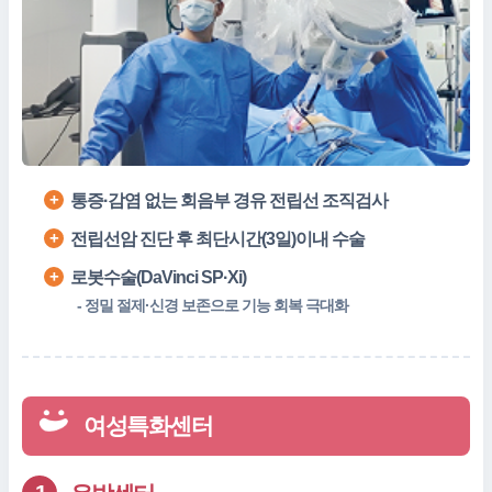
통증·감염 없는 회음부 경유 전립선 조직검사
전립선암 진단 후 최단시간(3일)이내 수술
로봇수술(DaVinci SP·Xi)
- 정밀 절제·신경 보존으로 기능 회복 극대화
여성특화센터