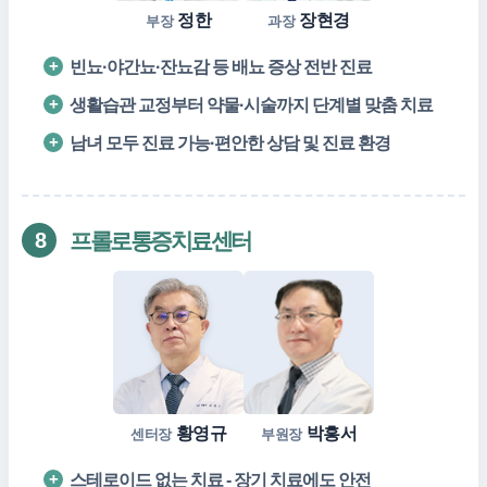
정한
장현경
부장
과장
빈뇨·야간뇨·잔뇨감 등 배뇨 증상 전반 진료
생활습관 교정부터 약물·시술까지 단계별 맞춤 치료
남녀 모두 진료 가능·편안한 상담 및 진료 환경
프롤로통증치료센터
8
황영규
박흥서
센터장
부원장
스테로이드 없는 치료 - 장기 치료에도 안전