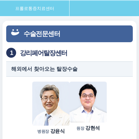
프롤로통증치료센터
수술전문센터
강리페어탈장센터
1
해외에서 찾아오는 탈장수술
강현석
원장
강윤식
병원장