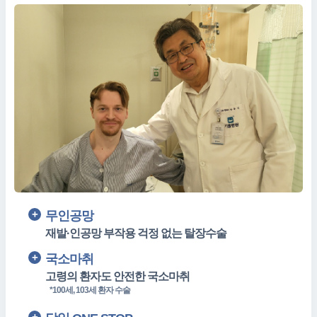
무인공망
재발·인공망 부작용 걱정 없는 탈장수술
국소마취
고령의 환자도 안전한 국소마취
*100세, 103세 환자 수술