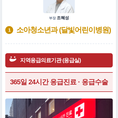
조혜성
부장
소아청소년과 (달빛어린이병원)
1
지역응급의료기관 (응급실)
365일 24시간 응급진료 · 응급수술