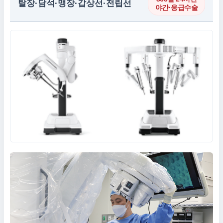
탈장·담석·맹장·갑상선·전립선
야간·응급수술