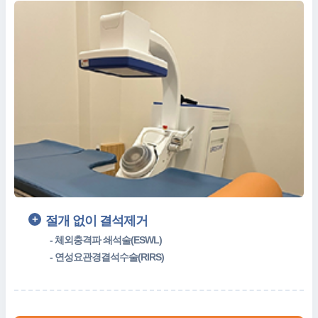
절개 없이 결석제거
- 체외충격파 쇄석술(ESWL)
- 연성요관경결석수술(RIRS)