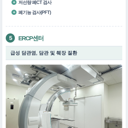
저선량 폐CT 검사
폐기능 검사(PFT)
ERCP센터
5
급성 담관염, 담관 및 췌장 질환