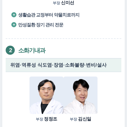
신미선
부장
생활습관 교정부터 약물치료까지
만성질환 장기 관리 전문
소화기내과
2
위염·역류성 식도염·장염·소화불량·변비/설사
정정조
김신일
부장
부장