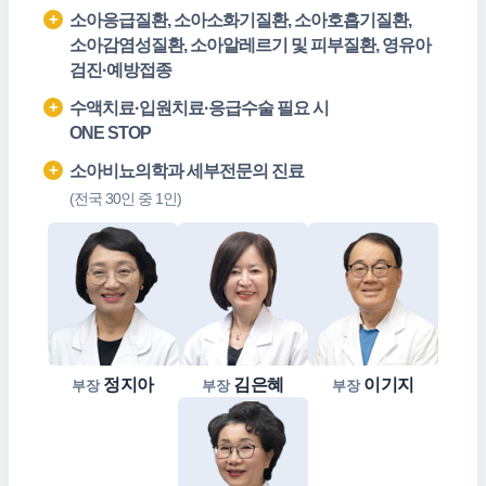
소아응급질환, 소아소화기질환, 소아호흡기질환,
소아감염성질환, 소아알레르기 및 피부질환, 영유아
검진·예방접종
수액치료·입원치료·응급수술 필요 시
ONE STOP
소아비뇨의학과 세부전문의 진료
(전국 30인 중 1인)
정지아
김은혜
이기지
부장
부장
부장