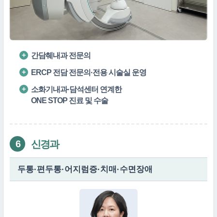
간담췌내과 전문의
ERCP 전담 전문의·전용 시술실 운영
소화기내과·담석센터 연계한
ONE STOP 진료 및 수술
신경과
6
두통·편두통·어지럼증·치매·수면장애