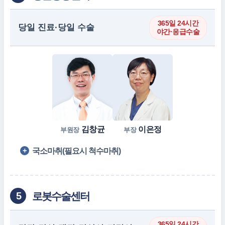
365일 24시간
당일 진료·당일 수술
야간·응급수술
김창균
이은정
부원장
부장
국소마취(필요시 척수마취)
로봇수술센터
5
365일 24시간