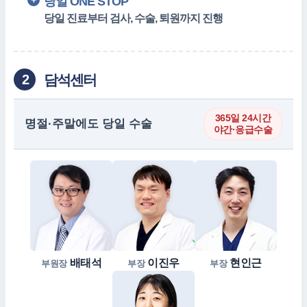
당일 ONE STOP
당일 진료부터 검사, 수술, 퇴원까지 진행
담석센터
2
365일 24시간
명절·주말에도 당일 수술
야간·응급수술
배태석
이진우
현인근
부원장
부장
부장