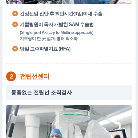
갑상선암 진단 후 최단시간(3일)이내 수술
기쁨병원이 독자 개발한 SAM 수술법
(Single-port Axillary to Midline approach)
겨드랑이 한 곳 절개, 흉터 최소화
당일 고주파열치료 (RFA)
전립선센터
2
통증없는 전립선 조직검사